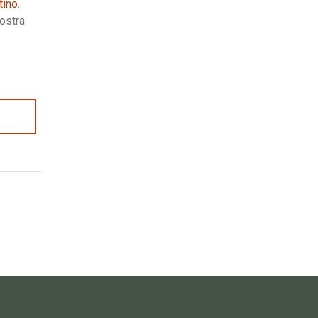
tino
.
nostra