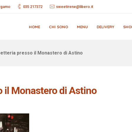
ergamo
035 217372
sweetirene@libero.it
HOME
CHI SONO
MENU
DELIVERY
SHO
etteria presso il Monastero di Astino
o il Monastero di Astino