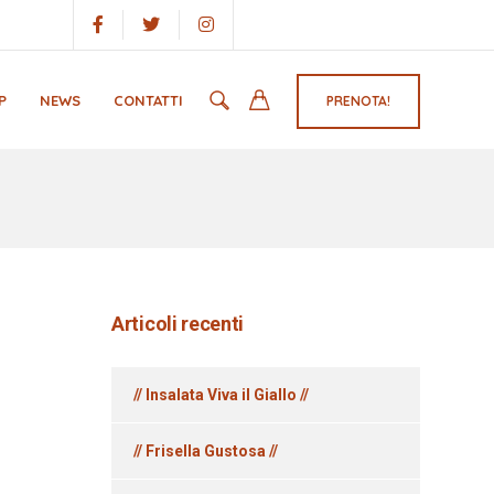
P
NEWS
CONTATTI
PRENOTA!
Articoli recenti
// Insalata Viva il Giallo //
// Frisella Gustosa //