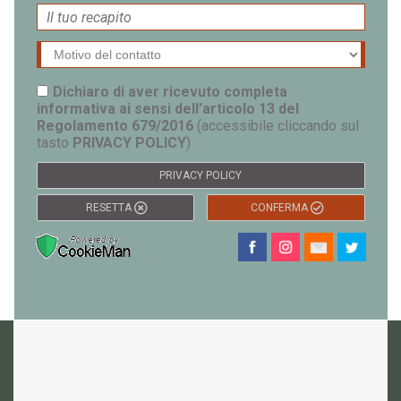
Dichiaro di aver ricevuto completa
informativa ai sensi dell’articolo 13 del
Regolamento 679/2016
(accessibile cliccando sul
tasto
PRIVACY POLICY
)
PRIVACY POLICY
RESETTA
CONFERMA