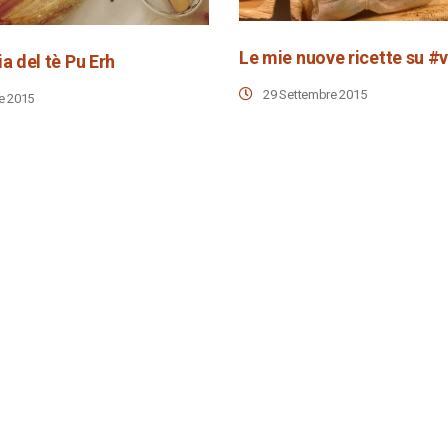
a del tè Pu Erh
29 Settembre 2015
e 2015