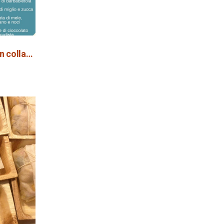
Prossimo Apericena VEG in collaborazione con LAV Bergamo