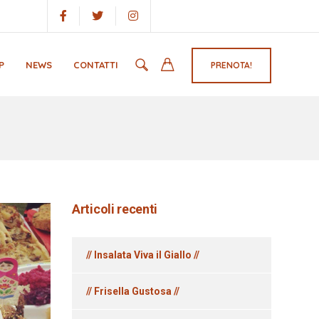
P
NEWS
CONTATTI
PRENOTA!
Articoli recenti
// Insalata Viva il Giallo //
// Frisella Gustosa //