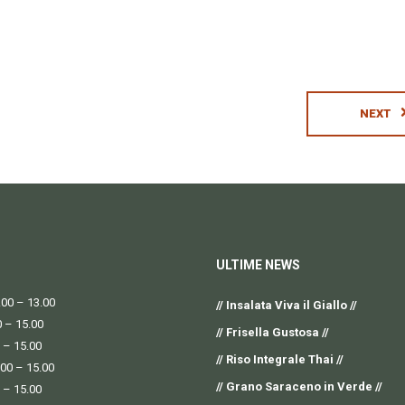
NEXT
ULTIME NEWS
00 – 13.00
// Insalata Viva il Giallo //
0 – 15.00
// Frisella Gustosa //
 – 15.00
// Riso Integrale Thai //
.00 – 15.00
// Grano Saraceno in Verde //
 – 15.00