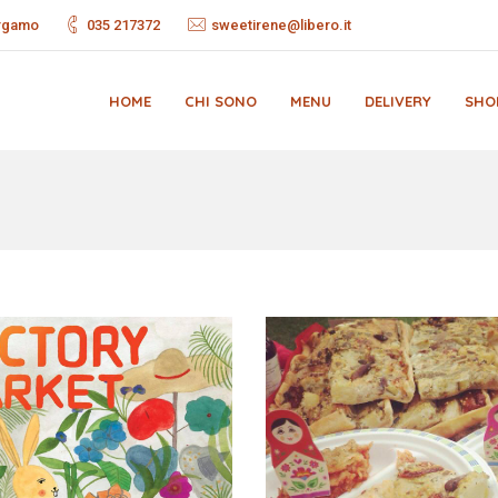
ergamo
035 217372
sweetirene@libero.it
HOME
CHI SONO
MENU
DELIVERY
SHO