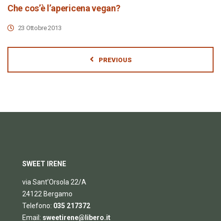
Che cos’è l’apericena vegan?
23 Ottobre 2013
PREVIOUS
SWEET IRENE
via Sant’Orsola 22/A
24122 Bergamo
Telefono:
035 217372
Email:
sweetirene@libero.it