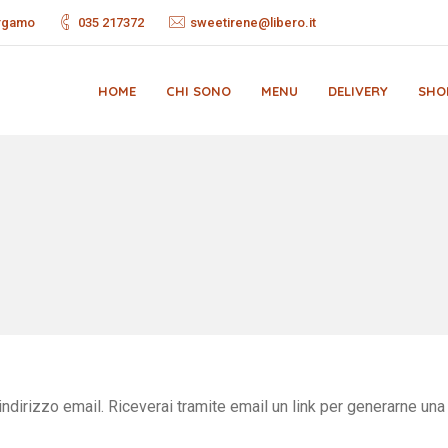
ergamo
035 217372
sweetirene@libero.it
HOME
CHI SONO
MENU
DELIVERY
SHO
indirizzo email. Riceverai tramite email un link per generarne una