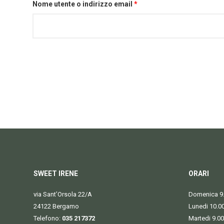
Richiesto
Nome utente o indirizzo email
*
SWEET IRENE
ORARI
via Sant’Orsola 22/A
Domenica 9.
24122 Bergamo
Lunedi 10.0
Telefono:
035 217372
Martedi 9.00