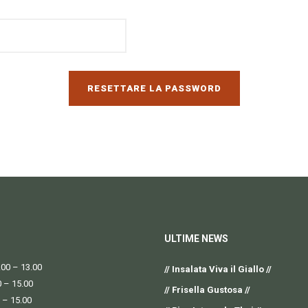
RESETTARE LA PASSWORD
ULTIME NEWS
00 – 13.00
// Insalata Viva il Giallo //
0 – 15.00
// Frisella Gustosa //
 – 15.00