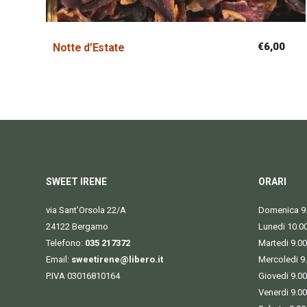
€
6,00
Notte d’Estate
SWEET IRENE
ORARI
via Sant’Orsola 22/A
Domenica 9.
24122 Bergamo
Lunedi 10.0
Telefono:
035 217372
Martedi 9.00
Email:
sweetirene@libero.it
Mercoledi 9
P.IVA 03016810164
Giovedi 9.00
Venerdi 9.00