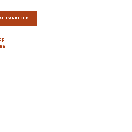
AL CARRELLO
op
ene