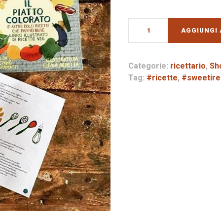
Il
AGGIUNGI 
Piatto
Colorato
quantità
Categorie:
ricettario
,
Sh
Tag:
#ricette
,
#sweetir