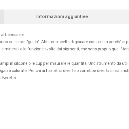
Informazioni aggiuntive
te al benessere.
e hanno un colore “guida”. Abbiamo scelto di giocare con i colori perché si 
 e minerali e la funzione svolta dai pigmenti, che sono proprio quei fiton
.
mpi in silicone o le cup per misurare le quantità. Uno strumento da utili
 e colorate. Per chi ai fornelli si diverte o vorrebbe divertirsi ma anche 
a Beretta.