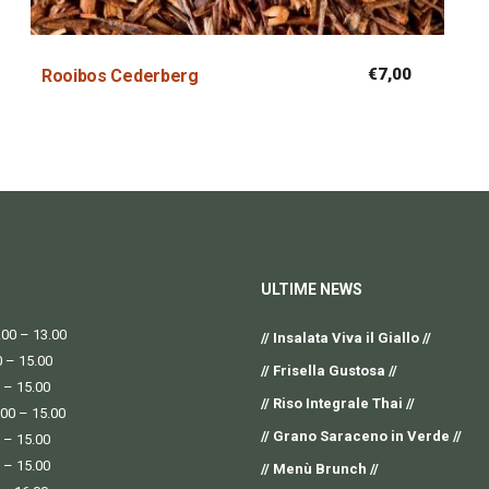
€
7,00
Rooibos Cederberg
ULTIME NEWS
00 – 13.00
// Insalata Viva il Giallo //
0 – 15.00
// Frisella Gustosa //
 – 15.00
// Riso Integrale Thai //
.00 – 15.00
// Grano Saraceno in Verde //
 – 15.00
 – 15.00
// Menù Brunch //