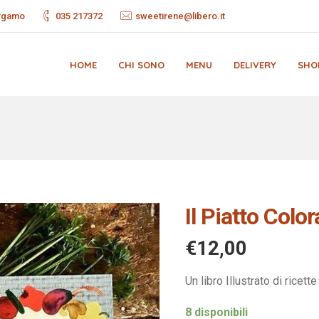
ergamo
035 217372
sweetirene@libero.it
HOME
CHI SONO
MENU
DELIVERY
SHO
Il Piatto Color
€
12,00
Un libro Illustrato di ricet
8 disponibili