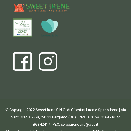
© Copyright 2022 Sweet Irene S.N.C. di Gibertini Luca e Spanò Irene | Via
Sant'Orsola 22/a, 24122 Bergamo (BG) | P.Iva 03016810164 - REA:
BG342417 | PEC:
sweetirenesnc@pec.it