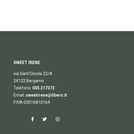
SWEET IRENE
via Sant’Orsola 22/A
24122 Bergamo
Telefono:
035 217372
Email:
sweetirene@libero.it
P.IVA 03016810164