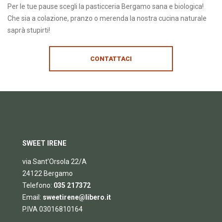
Per le tue pause scegli la pasticceria Bergamo sana e biologica!
Che sia a colazione, pranzo o merenda la nostra cucina naturale
saprà stupirti!
CONTATTACI
SWEET IRENE
via Sant’Orsola 22/A
24122 Bergamo
Telefono:
035 217372
Email:
sweetirene@libero.it
P.IVA 03016810164