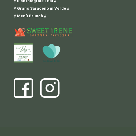
// Riso Integrale Thai //
// Grano Saraceno in Verde //
// Menù Brunch //