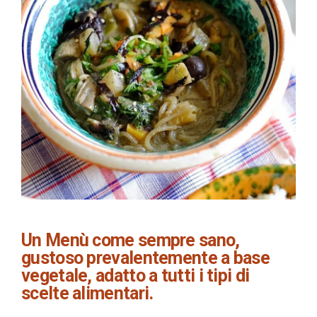
Un Menù
come sempre sano,
gustoso prevalentemente a base
vegetale, adatto a tutti i tipi di
scelte alimentari.