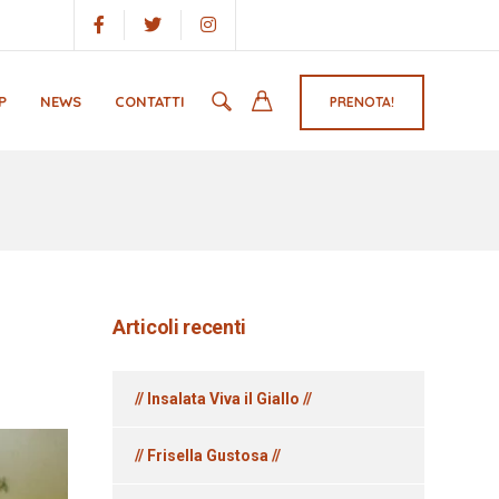
P
NEWS
CONTATTI
PRENOTA!
Articoli recenti
// Insalata Viva il Giallo //
// Frisella Gustosa //