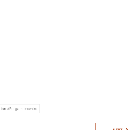
rian #bergamoincentro
NEXT