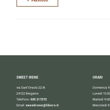
PREVIOUS
SWEET IRENE
ORARI
via Sant’Orsola 22/A
Domenica 9.
24122 Bergamo
Lunedi 10.0
Telefono:
035 217372
Martedi 9.00
Email:
sweetirene@libero.it
Mercoledi 9