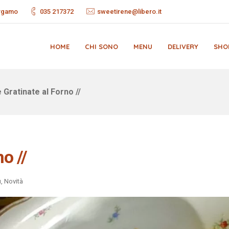
ergamo
035 217372
sweetirene@libero.it
HOME
CHI SONO
MENU
DELIVERY
SHO
 Gratinate al Forno //
o //
ù
,
Novità