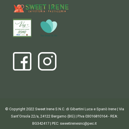
© Copyright 2022 Sweet Irene S.N.C. di Gibertini Luca e Spanò Irene | Via
Sant'Orsola 22/a, 24122 Bergamo (BG) | P.Iva 03016810164 - REA:
BG342417 | PEC:
sweetirenesnc@pec.it