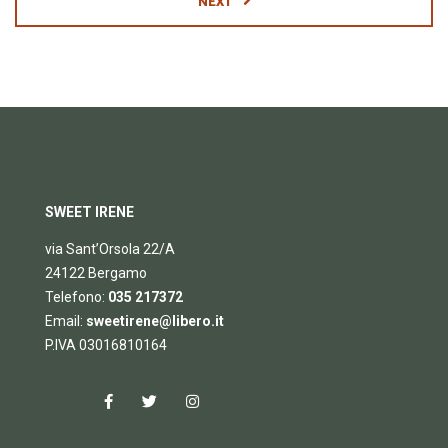
NEXT
SWEET IRENE
via Sant’Orsola 22/A
24122 Bergamo
Telefono:
035 217372
Email:
sweetirene@libero.it
P.IVA 03016810164