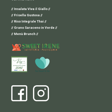
// Insalata Viva il Giallo //
// Frisella Gustosa //
// Riso Integrale Thai //
// Grano Saraceno in Verde //
// Menù Brunch //