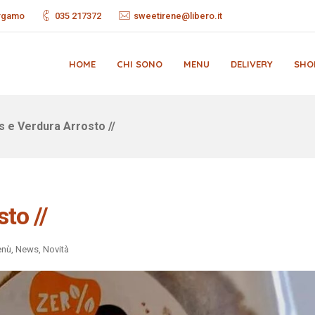
ergamo
035 217372
sweetirene@libero.it
HOME
CHI SONO
MENU
DELIVERY
SHO
 e Verdura Arrosto //
to //
nù
,
News
,
Novità