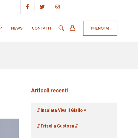
P
NEWS
CONTATTI
PRENOTA!
Articoli recenti
// Insalata Viva il Giallo //
// Frisella Gustosa //