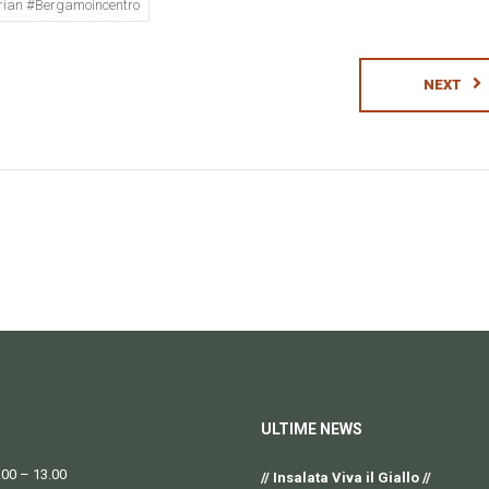
rian #bergamoincentro
NEXT
ULTIME NEWS
00 – 13.00
// Insalata Viva il Giallo //