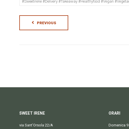
#sweetirene #delivery #takeaway #healthyfood #vegan #vegeta
PREVIOUS
SWEET IRENE
ORARI
via Sant’Orsola 22/A
Domenica 9.