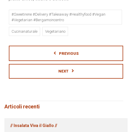
#sweetirene #delivery #takeaway #healthyfood #vegan
#vegetarian #bergamoincentro
Cucinanaturale
Vegetariano
PREVIOUS
NEXT
Articoli recenti
// Insalata Viva il Giallo //