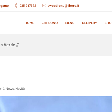
ergamo
035 217372
sweetirene@libero.it
HOME
CHI SONO
MENU
DELIVERY
SHO
in Verde //
enù
,
News
,
Novità