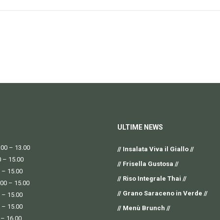
ULTIME NEWS
00 – 13.00
// Insalata Viva il Giallo //
0 – 15.00
// Frisella Gustosa //
 – 15.00
// Riso Integrale Thai //
.00 – 15.00
// Grano Saraceno in Verde //
 – 15.00
 – 15.00
// Menù Brunch //
 – 16.00