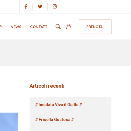
P
NEWS
CONTATTI
PRENOTA!
Articoli recenti
// Insalata Viva il Giallo //
// Frisella Gustosa //