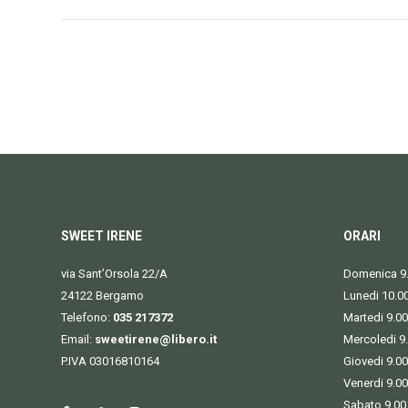
SWEET IRENE
ORARI
via Sant’Orsola 22/A
Domenica 9.
24122 Bergamo
Lunedi 10.0
Telefono:
035 217372
Martedi 9.00
Email:
sweetirene@libero.it
Mercoledi 9
P.IVA 03016810164
Giovedi 9.00
Venerdi 9.00
Sabato 9.00