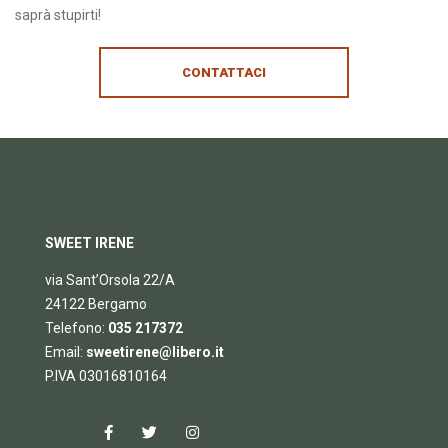
saprà stupirti!
CONTATTACI
SWEET IRENE
via Sant’Orsola 22/A
24122 Bergamo
Telefono:
035 217372
Email:
sweetirene@libero.it
P.IVA 03016810164