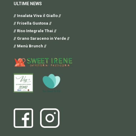
ULTIME NEWS
// Insalata Viva il Giallo //
// Frisella Gustosa //
// Riso Integrale Thai //
// Grano Saraceno in Verde //
// Menù Brunch //