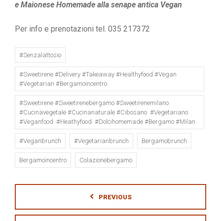
e Maionese Homemade alla senape antica
Vegan
Per info e prenotazioni tel. 035 217372
#senzalattosio
#sweetirene #delivery #takeaway #healthyfood #vegan
#vegetarian #bergamoincentro
#sweetirene #sweetirenebergamo #sweetirenemilano
#cucinavegetale #cucinanaturale #cibosano #vegetariano
#veganfood #heathyfood #dolcihomemade #bergamo #milan
#veganbrunch
#vegetarianbrunch
Bergamobrunch
Bergamoincentro
Colazionebergamo
PREVIOUS