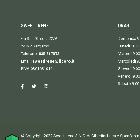
SWEET IRENE
ORARI
via Sant’Orsola 22/A
Domenica 9.
24122 Bergamo
Lunedi 10.0
Telefono:
035 217372
Martedi 9.00
Email:
sweetirene@libero.it
Mercoledi 9
P.IVA 03016810164
Giovedi 9.00
Venerdi 9.00
Sabato 9.00
© Copyright 2022 Sweet Irene S.N.C. di Gibertini Luca e Spanò Ire