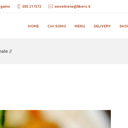
ergamo
035 217372
sweetirene@libero.it
HOME
CHI SONO
MENU
DELIVERY
SHO
ale //