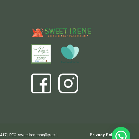
2417 | PEC:
sweetirenesnc@pec.it
Privacy Policy