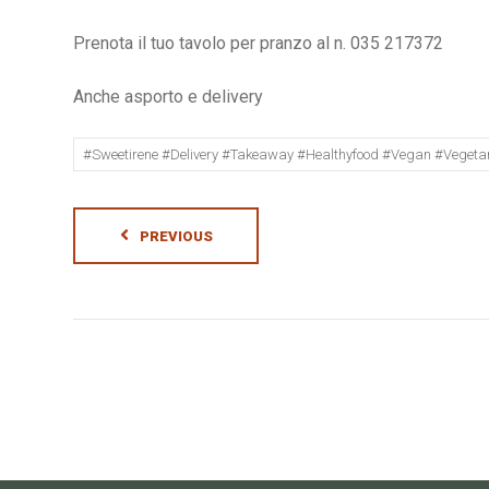
Prenota il tuo tavolo per pranzo al n. 035 217372
Anche asporto e delivery
#sweetirene #delivery #takeaway #healthyfood #vegan #vegeta
PREVIOUS