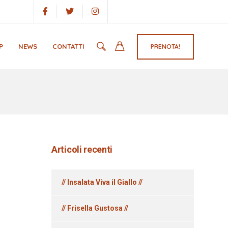
P
NEWS
CONTATTI
PRENOTA!
Articoli recenti
// Insalata Viva il Giallo //
// Frisella Gustosa //