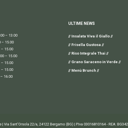
ULTIME NEWS
00 – 13.00
// Insalata Viva il Giallo //
0 – 15.00
// Frisella Gustosa //
 – 15.00
// Riso Integrale Thai //
.00 – 15.00
// Grano Saraceno in Verde //
 – 15.00
 – 15.00
// Menù Brunch //
 – 16.00
ne | Via Sant'Orsola 22/a, 24122 Bergamo (BG) | P.Iva 03016810164 - REA: BG34