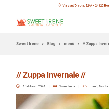
Via sant'Orsola, 22/A - 24122 B
Sweet Irene
Blog
menù
// Zuppa Invern
// Zuppa Invernale //
4 Febbraio 2024
Sweet Irene
menù
,
Novità