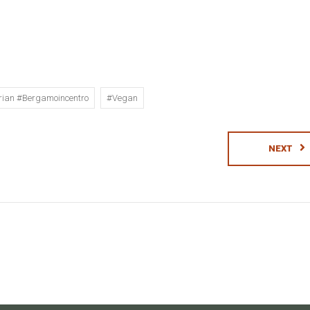
rian #bergamoincentro
#vegan
NEXT