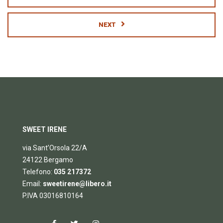
NEXT
SWEET IRENE
via Sant’Orsola 22/A
24122 Bergamo
Telefono:
035 217372
Email:
sweetirene@libero.it
P.IVA 03016810164