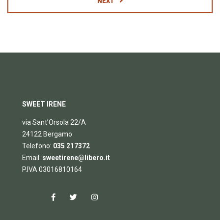
NEXT
SWEET IRENE
via Sant’Orsola 22/A
24122 Bergamo
Telefono:
035 217372
Email:
sweetirene@libero.it
P.IVA 03016810164