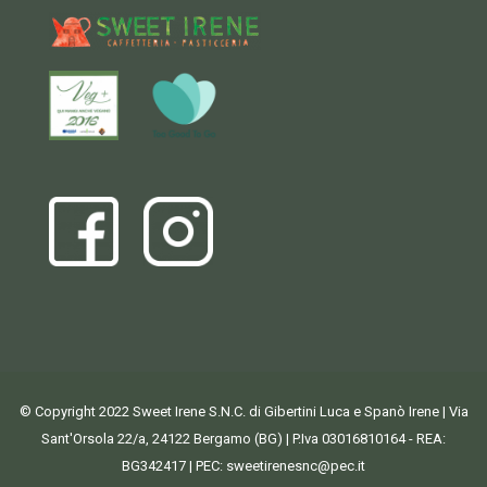
© Copyright 2022 Sweet Irene S.N.C. di Gibertini Luca e Spanò Irene | Via
Sant'Orsola 22/a, 24122 Bergamo (BG) | P.Iva 03016810164 - REA:
BG342417 | PEC:
sweetirenesnc@pec.it