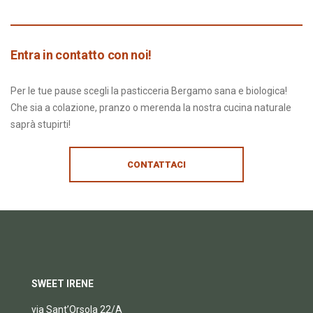
Entra in contatto con noi!
Per le tue pause scegli la pasticceria Bergamo sana e biologica!
Che sia a colazione, pranzo o merenda la nostra cucina naturale
saprà stupirti!
CONTATTACI
SWEET IRENE
via Sant’Orsola 22/A