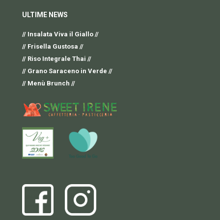
ULTIME NEWS
// Insalata Viva il Giallo //
// Frisella Gustosa //
// Riso Integrale Thai //
// Grano Saraceno in Verde //
// Menù Brunch //