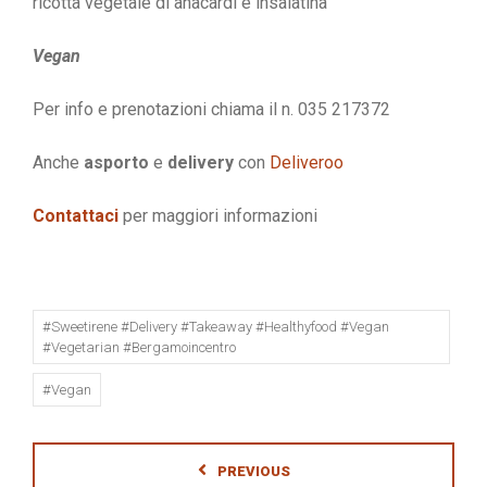
ricotta vegetale di anacardi e insalatina
Vegan
Per info e prenotazioni chiama il n. 035 217372
Anche
asporto
e
delivery
con
Deliveroo
Contattaci
per maggiori informazioni
#sweetirene #delivery #takeaway #healthyfood #vegan
#vegetarian #bergamoincentro
#vegan
PREVIOUS