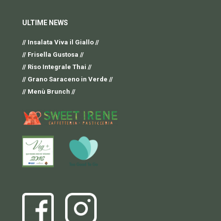
ULTIME NEWS
// Insalata Viva il Giallo //
// Frisella Gustosa //
// Riso Integrale Thai //
// Grano Saraceno in Verde //
// Menù Brunch //