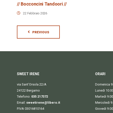
// Bocconcini Tandoori //
22 Febbraio 2026
PREVIOUS
SWEET IRENE
ORARI
via Sant’Orsola 22/A
Domenica 9.
24122 Bergamo
Lunedi 10.0
Telefono:
035 217372
Martedi 9.00
Email:
sweetirene@libero.it
Mercoledi 9
P.IVA 03016810164
Giovedi 9.00