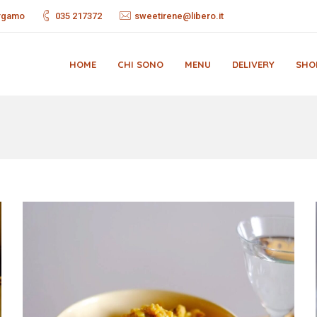
ergamo
035 217372
sweetirene@libero.it
HOME
CHI SONO
MENU
DELIVERY
SHO