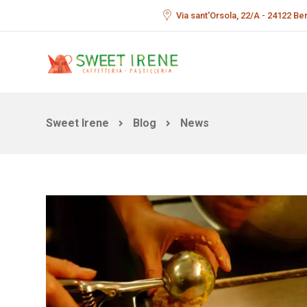
Via sant'Orsola, 22/A - 24122 B
Sweet Irene
Blog
News