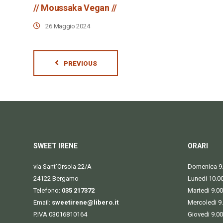
// Moussaka Vegan //
26 Maggio 2024
PREVIOUS
SWEET IRENE
ORARI
via Sant’Orsola 22/A
Domenica 9.
24122 Bergamo
Lunedi 10.0
Telefono:
035 217372
Martedi 9.00
Email:
sweetirene@libero.it
Mercoledi 9
P.IVA 03016810164
Giovedi 9.00