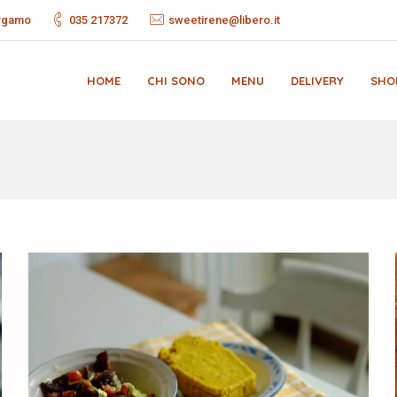
ergamo
035 217372
sweetirene@libero.it
HOME
CHI SONO
MENU
DELIVERY
SHO