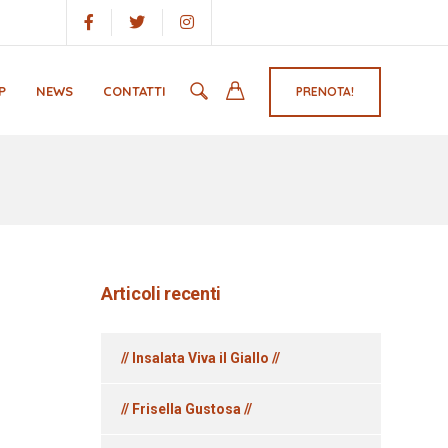
P
NEWS
CONTATTI
PRENOTA!
Articoli recenti
// Insalata Viva il Giallo //
// Frisella Gustosa //