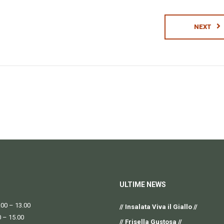
NEXT
ULTIME NEWS
00 – 13.00
// Insalata Viva il Giallo //
0 – 15.00
// Frisella Gustosa //