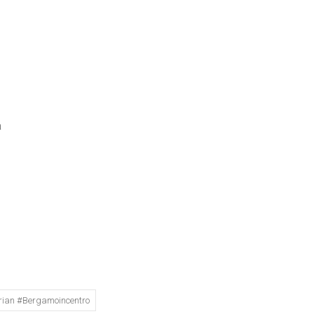
a
rian #bergamoincentro