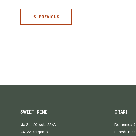
PREVIOUS
SWEET IRENE
ORARI
via Sant’Orsola 22/A
Domenica 9.
24122 Bergamo
Lunedi 10.0