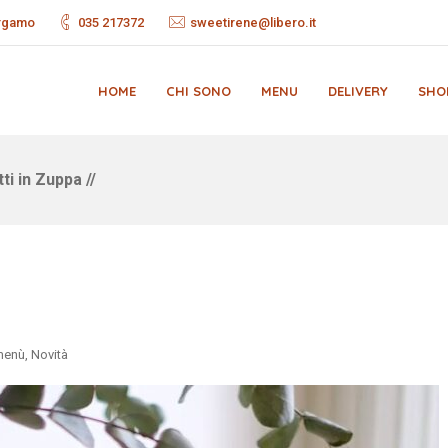
ergamo
035 217372
sweetirene@libero.it
HOME
CHI SONO
MENU
DELIVERY
SHO
ti in Zuppa //
menù
,
Novità