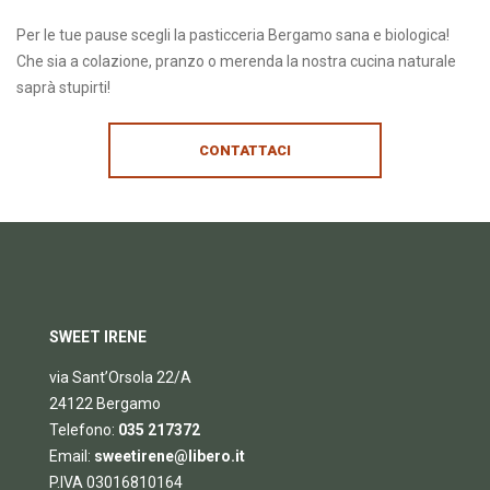
Per le tue pause scegli la pasticceria Bergamo sana e biologica!
Che sia a colazione, pranzo o merenda la nostra cucina naturale
saprà stupirti!
CONTATTACI
SWEET IRENE
via Sant’Orsola 22/A
24122 Bergamo
Telefono:
035 217372
Email:
sweetirene@libero.it
P.IVA 03016810164