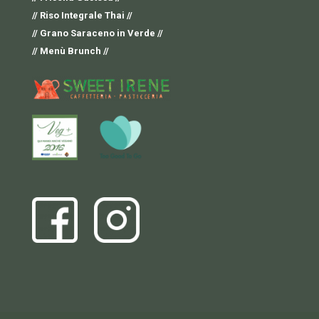
// Riso Integrale Thai //
// Grano Saraceno in Verde //
// Menù Brunch //