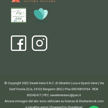
© Copyright 2022 Sweet Irene S.N.C. di Gibertini Luca e Spanò Irene | Via
Sant'Orsola 22/a, 24122 Bergamo (BG) | P.Iva 03016810164 - REA:
BG342417 | PEC:
sweetirenesnc@pec.it
Alcune immagini del sito sono utilizzate su licenza di Shutterstock.com
e rispettivi autori | Powered by ShareNow!