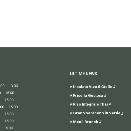
ULTIME NEWS
00 – 13.00
// Insalata Viva il Giallo //
0 – 15.00
// Frisella Gustosa //
 – 15.00
// Riso Integrale Thai //
.00 – 15.00
// Grano Saraceno in Verde //
 – 15.00
 – 15.00
// Menù Brunch //
 – 16.00