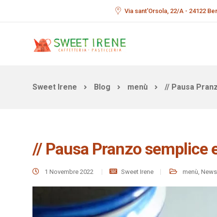
Via sant'Orsola, 22/A - 24122 B
Sweet Irene
Blog
menù
// Pausa Pranz
// Pausa Pranzo semplice e
1 Novembre 2022
Sweet Irene
menù
,
News