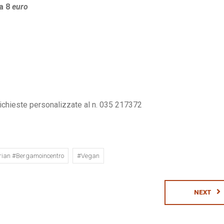
a 8
euro
richieste personalizzate al n. 035 217372
rian #bergamoincentro
#vegan
NEXT