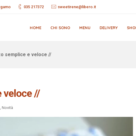
ergamo
035 217372
sweetirene@libero.it
HOME
CHI SONO
MENU
DELIVERY
SHO
o semplice e veloce //
 veloce //
,
Novità