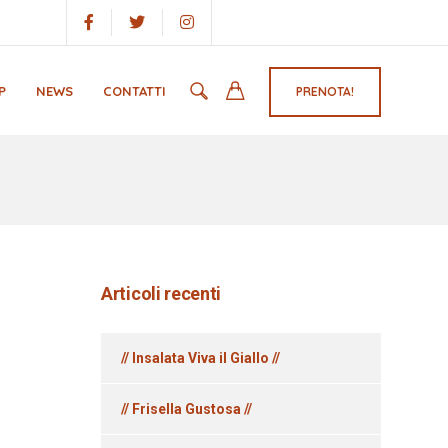
P
NEWS
CONTATTI
PRENOTA!
Articoli recenti
// Insalata Viva il Giallo //
// Frisella Gustosa //