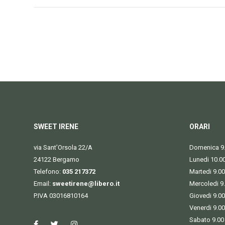
SWEET IRENE
ORARI
via Sant’Orsola 22/A
Domenica 9.
24122 Bergamo
Lunedi 10.0
Telefono:
035 217372
Martedi 9.00
Email:
sweetirene@libero.it
Mercoledi 9
P.IVA 03016810164
Giovedi 9.00
Venerdi 9.00
Sabato 9.00