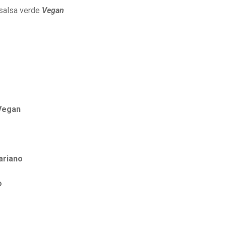
 salsa verde
Vegan
Vegan
ariano
o