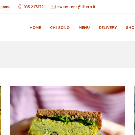
ergamo
035 217372
sweetirene@libero.it
HOME
CHI SONO
MENU
DELIVERY
SHO