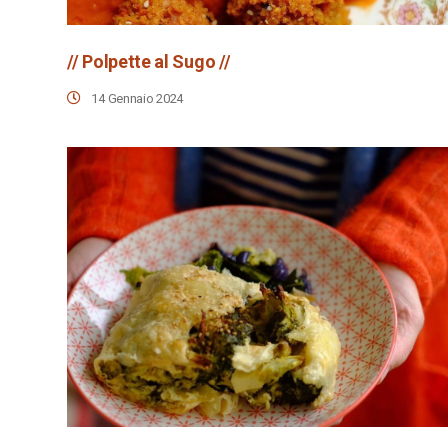
// Polpette al Sugo //
14 Gennaio 2024