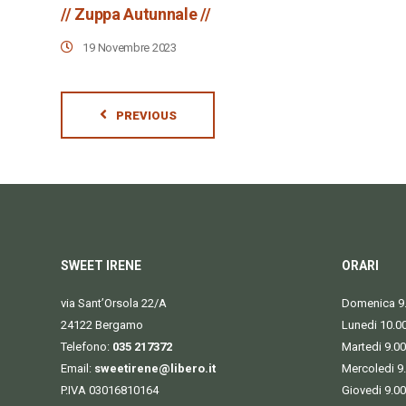
// Zuppa Autunnale //
19 Novembre 2023
PREVIOUS
SWEET IRENE
ORARI
via Sant’Orsola 22/A
Domenica 9.
24122 Bergamo
Lunedi 10.0
Telefono:
035 217372
Martedi 9.00
Email:
sweetirene@libero.it
Mercoledi 9
P.IVA 03016810164
Giovedi 9.00