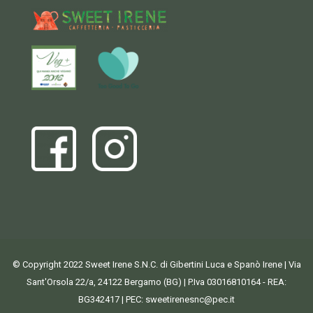
© Copyright 2022 Sweet Irene S.N.C. di Gibertini Luca e Spanò Irene | Via
Sant'Orsola 22/a, 24122 Bergamo (BG) | P.Iva 03016810164 - REA:
BG342417 | PEC:
sweetirenesnc@pec.it