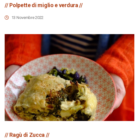
// Polpette di miglio e verdura //
13 Novembre 2022
// Ragù di Zucca //