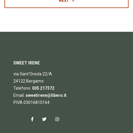
NEXT
SWEET IRENE
via Sant’Orsola 22/A
24122 Bergamo
Telefono:
035 217372
Email:
sweetirene@libero.it
P.IVA 03016810164